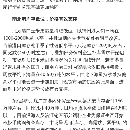
尾行情的兑现基础更加稳固。
南北港库存低位，价格有效支撑
北方港口玉米集港量持续低位，以锦州港为例日均在
1000-2000吨的水平，并且短期内集港节奏难有明显改善。
当前港口库存处于季节性偏低水平（八港库存120万吨左右，
同比减少50万吨左右），叠加部分饲料企业补库需求开始启
动，市场对后续玉米到港情况的关注度持续升温。若集港量
迟迟未能有效回升，而南方港口对内贸需求依旧保持积极，
周度平均下海量在40-50万吨的水平，由此下海量持续维持偏
高水平可能会进一步加剧港口现货市场的供应紧张局面，进
而对玉米价格走势形成有效支撑。
预估到9月底广东港内外贸玉米+高粱大麦库存合计156
万吨左右，同比减少40万吨，日均提货水平依旧维持在4万吨
以上，目前沿海以及沿江销区部分饲料企业为保证生产开始
积极采购询价备库存，市场呈现“低库存、高需求、紧平衡”的
运行特征。随着国庆假期临近，下游企业备货需求可能进一