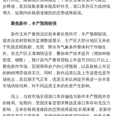
步释放，若后续集港量未能及时补充，港口库存压力或持续
增大，短期内价格易涨难跌的态势或将延续。
聚焦新作，丰产预期较强
新作玉米产量情况目前来看长势尚可，丰产预期较强。
据农业农村部相关监测数据显示，主产区大部分地区玉米处
于乳熟至蜡熟期，光照、降水等气象条件整体利于作物生
长。东北产区土壤墒情适宜，叠加单产技术提升（增加种植
密度、穗数），预计亩均产量有望较上年提升200公斤以上。
聚焦新作市场，贸易商和农户的心理预期，以及新粮上市后
的购销博弈值得关注。同时，新作品质以及上市进度也是市
场焦点，若后期天气正常，优质玉米比例提升将进一步丰富
市场供给结构，对不同品质玉米的价差产生影响。
综上，当前市场呈现港口库存偏低与新作丰产预期并存
的格局。短期内，受国庆备货需求释放及港口库存补充压力
影响，玉米价格易涨难跌的态势或将延续;长期来看，若新作
如期丰产且品质提升，市场供给结构将得到优化，价格走势