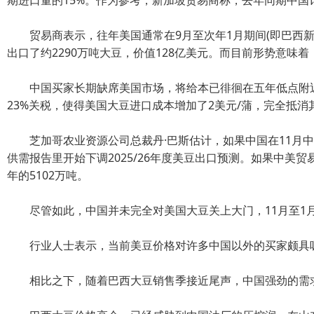
期进口量的15%。作为参考，新加坡贸易商称，去年同期中国订购
贸易商表示，往年美国通常在9月至次年1月期间(即巴西新豆
出口了约2290万吨大豆，价值128亿美元。而目前形势意味
中国买家长期缺席美国市场，将给本已徘徊在五年低点附近的芝
23%关税，使得美国大豆进口成本增加了2美元/蒲，完全抵消
芝加哥农业资源公司总裁丹·巴斯估计，如果中国在11月中旬
供需报告里开始下调2025/26年度美豆出口预测。如果中美贸
年的5102万吨。
尽管如此，中国并未完全对美国大豆关上大门，11月至1
行业人士表示，当前美豆价格对许多中国以外的买家颇具吸
相比之下，随着巴西大豆销售季接近尾声，中国强劲的需求