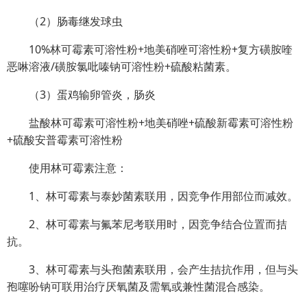
（2）肠毒继发球虫
10%林可霉素可溶性粉+地美硝唑可溶性粉+复方磺胺喹
恶啉溶液/磺胺氯吡嗪钠可溶性粉+硫酸粘菌素。
（3）蛋鸡输卵管炎，肠炎
盐酸林可霉素可溶性粉+地美硝唑+硫酸新霉素可溶性粉
+硫酸安普霉素可溶性粉
使用林可霉素注意：
1、林可霉素与泰妙菌素联用，因竞争作用部位而减效。
2、林可霉素与氟苯尼考联用时，因竞争结合位置而拮
抗。
3、林可霉素与头孢菌素联用，会产生拮抗作用，但与头
孢噻吩钠可联用治疗厌氧菌及需氧或兼性菌混合感染。