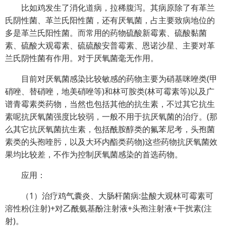
比如鸡发生了消化道病，拉稀腹泻。其病原除了有革兰
氏阴性菌、革兰氏阳性菌，还有厌氧菌，占主要致病地位的
多是革兰氏阳性菌。而常用的药物硫酸新霉素、硫酸黏菌
素、硫酸大观霉素、硫硫酸安普霉素、恩诺沙星、主要对革
兰氏阴性菌有作用。对于厌氧菌毫无作用。
目前对厌氧菌感染比较敏感的药物主要为硝基咪唑类(甲
硝唑、替硝唑，地美硝唑等)和林可胺类(林可霉素等)以及广
谱青霉素类药物，当然也包括其他的抗生素，不过其它抗生
素呢抗厌氧菌强度比较弱，一般不用于抗厌氧菌的治疗。(那
么其它抗厌氧菌抗生素，包括酰胺醇类的氟苯尼考，头孢菌
素类的头孢喹肟，以及大环内酯类药物)这些药物抗厌氧菌效
果均比较差，不作为控制厌氧菌感染的首选药物。
应用：
（1）治疗鸡气囊炎、大肠杆菌病:盐酸大观林可霉素可
溶性粉(注射)+对乙酰氨基酚注射液+头孢注射液+干扰素(注
射)。